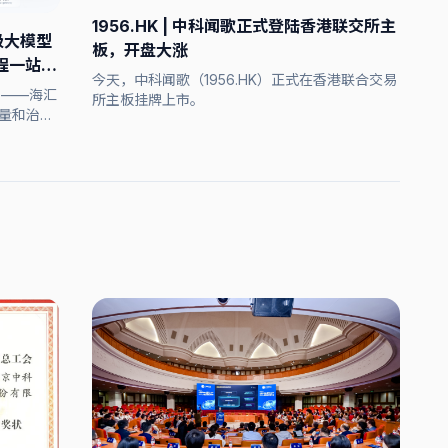
1956.HK | 中科闻歌正式登陆香港联交所主
级大模型
板，开盘大涨
程一站搞
今天，中科闻歌（1956.HK）正式在香港联合交易
台——海汇
所主板挂牌上市。
计量和治理
入、专业模
营优化等能
的 AI