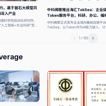
签约，基于磐石大模型共
中科闻歌推出海汇TokSea：企业
I深入产业
Token服务平台，科研、办公、编
中国科学院自动化研究所、
定
中科闻歌正式发布企业级AI基础设施平
“人工智能+农业科研”签署
TokSea，以Token作为AI能力接入、
的基础单元，面向企业提供统一模型接
型能力、Token 治理、智能路由和运
1 / 155
力，帮助企业建立可管理、可度量、可优化
使用方式。
verage