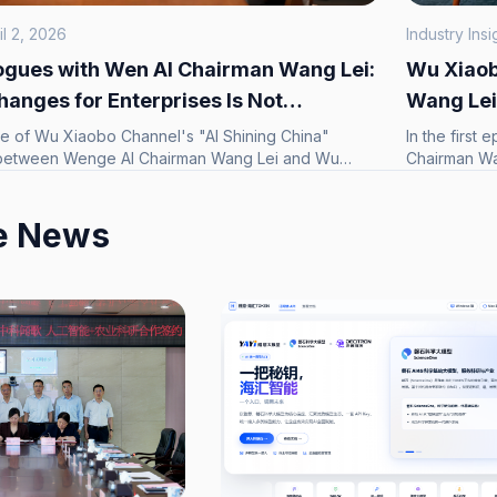
il 2, 2026
Industry Ins
ogues with Wen AI Chairman Wang Lei:
Wu Xiaob
hanges for Enterprises Is Not
Wang Lei:
 Decision-Making Ability.
Not Gene
e of Wu Xiaobo Channel's "AI Shining China"
In the first
 between Wenge AI Chairman Wang Lei and Wu
Chairman Wa
AI deployment and decision intelligence. As AI
adoption and
t generation" to "decision-making," what do
to "capable 
d?
e News