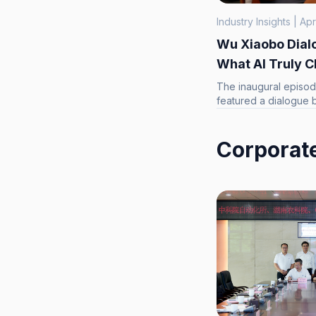
Industry Insights | Apr
Wu Xiaobo Dial
What AI Truly C
Generation, But
The inaugural episod
featured a dialogue
Xiaobo on enterprise 
evolves from "conten
enterprises truly nee
Corporat