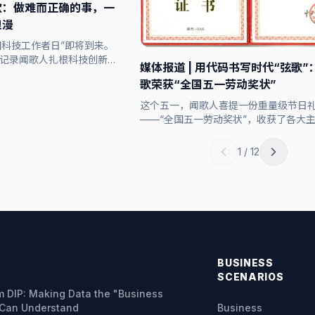
歌：做难而正确的事，一
浪漫
国科技工作者日”即将到来。
记录闻歌人扎根科技创新、
媒体报道 | 用代码书写时代“弦歌
的奋斗故事。从实验室到真
歌荣获“全国五一劳动奖状”
应用落地，每一次探索背
代命题的“硬核浪漫”。
这个五一，闻歌人喜提一份重量级节日
——“全国五一劳动奖状”，收获了各大
关注报道。🏆
1 / 12
BUSINESS
SCENARIOS
rm DIP: Making Data the "Business
 Can Understand
Business