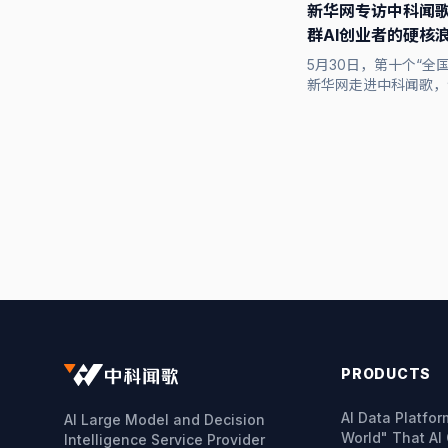
新华网专访中科闻
群AI创业者的硬核
5月30日，第十个“全
新华网走进中科闻歌，
推动人工智能产业落地
实场景，从技术攻关到
后，都是闻歌人奔赴时
PRODUCTS
AI Data Platfo
AI Large Model and Decision
World" That AI
Intelligence Service Provider