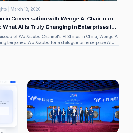
ights | March 18, 2026
o in Conversation with Wenge AI Chairman
 What AI Is Truly Changing in Enterprises Is
ration — It's Decision-Making Capability
 episode of Wu Xiaobo Channel's AI Shines in China, Wenge AI
ng Lei joined Wu Xiaobo for a dialogue on enterprise AI
 decision intelligence. As AI moves from "able to generate"
of deciding," what do enterprises truly need?