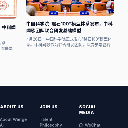
中国科学院“磐石100”模型体系发布，中科
”：中科闻
闻歌团队联合研发基础模型
4月28日，中国科学院正式发布“磐石100”模型体
礼物
系。中科闻歌作为联合研发团队，深度参与磐石·
主流媒体的
科学基础大模型技术攻关，为“磐石100”模型体系
建设与落地提供关键技术支撑，助力科研范式
从“分散探索”向“平台化协同”跨越。
ABOUT US
JOIN US
SOCIAL
MEDIA
About Wenge
Talent
AI
Philosophy
WeChat