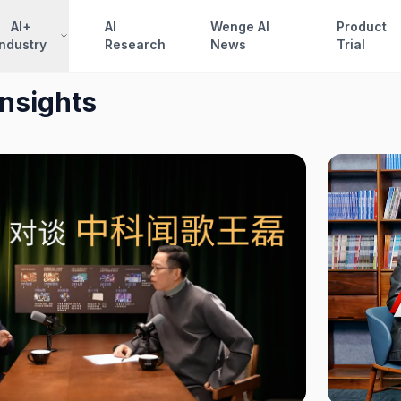
AI+
AI
Wenge AI
Product
Industry
Research
News
Trial
Insights